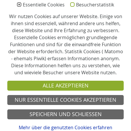
Essentielle Cookies
Besucherstatistik
Leitung
Wir nutzen Cookies auf unserer Website. Einige von
ihnen sind essenziell, während andere uns helfen,
Claudia Rolf
diese Website und Ihre Erfahrung zu verbessern.
Essenzielle Cookies ermöglichen grundlegende
Zertifizierung
Funktionen und sind für die einwandfreie Funktion
der Website erforderlich. Statistik Cookies ( Matomo
Partner
- ehemals Piwik) erfassen Informationen anonym.
Diese Informationen helfen uns zu verstehen, wie
und wieviele Besucher unsere Website nutzen.
Träger
ALLE AKZEPTIEREN
Evangelische Perthes-Stiftung e.V.
NUR ESSENTIELLE COOKIES AKZEPTIEREN
© 2026 Tagespflege Mittrops Hof Ahlen
SPEICHERN UND SCHLIESSEN
Kontakt
Anfahrt
Impressum
Mehr über die genutzten Cookies erfahren